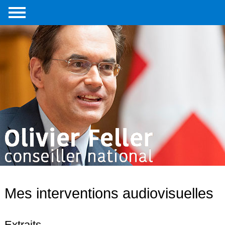
Accueil
Portrait
Interventions
parlementaires
Médias
Livre
Liens
externes
Contact
Mes interventions audiovisuelles
Extraits