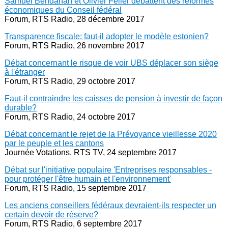
Samuel Bendahan et Olivier Feller débattent des réformes
économiques du Conseil fédéral
Forum, RTS Radio, 28 décembre 2017
Transparence fiscale: faut-il adopter le modèle estonien?
Forum, RTS Radio, 26 novembre 2017
Débat concernant le risque de voir UBS déplacer son siège
à l'étranger
Forum, RTS Radio, 29 octobre 2017
Faut-il contraindre les caisses de pension à investir de façon
durable?
Forum, RTS Radio, 24 octobre 2017
Débat concernant le rejet de la Prévoyance vieillesse 2020
par le peuple et les cantons
Journée Votations, RTS TV, 24 septembre 2017
Débat sur l'initiative populaire 'Entreprises responsables -
pour protéger l'être humain et l'environnement'
Forum, RTS Radio, 15 septembre 2017
Les anciens conseillers fédéraux devraient-ils respecter un
certain devoir de réserve?
Forum, RTS Radio, 6 septembre 2017