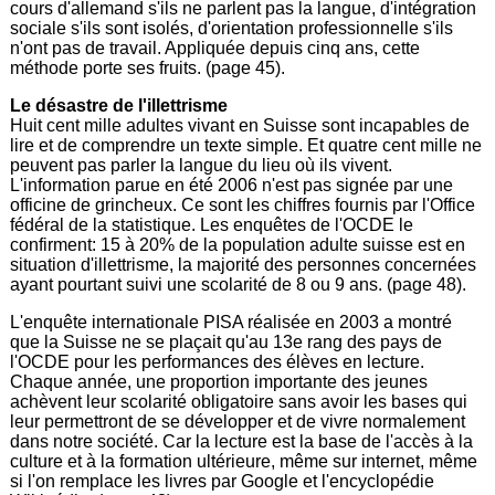
cours d'allemand s'ils ne parlent pas la langue, d'intégration
sociale s'ils sont isolés, d'orientation professionnelle s'ils
n'ont pas de travail. Appliquée depuis cinq ans, cette
méthode porte ses fruits. (page 45).
Le désastre de l'illettrisme
Huit cent mille adultes vivant en Suisse sont incapables de
lire et de comprendre un texte simple. Et quatre cent mille ne
peuvent pas parler la langue du lieu où ils vivent.
L'information parue en été 2006 n'est pas signée par une
officine de grincheux. Ce sont les chiffres fournis par l'Office
fédéral de la statistique. Les enquêtes de l'OCDE le
confirment: 15 à 20% de la population adulte suisse est en
situation d'illettrisme, la majorité des personnes concernées
ayant pourtant suivi une scolarité de 8 ou 9 ans. (page 48).
L'enquête internationale PISA réalisée en 2003 a montré
que la Suisse ne se plaçait qu'au 13e rang des pays de
l'OCDE pour les performances des élèves en lecture.
Chaque année, une proportion importante des jeunes
achèvent leur scolarité obligatoire sans avoir les bases qui
leur permettront de se développer et de vivre normalement
dans notre société. Car la lecture est la base de l'accès à la
culture et à la formation ultérieure, même sur internet, même
si l'on remplace les livres par Google et l'encyclopédie