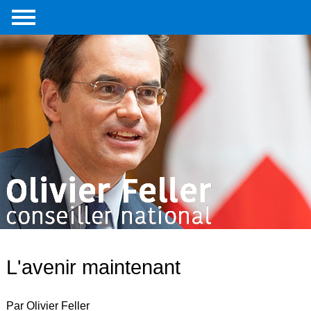
Accueil
Portrait
Interventions
parlementaires
Médias
Livre
Liens
externes
Contact
L'avenir maintenant
Par Olivier Feller