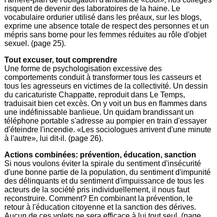
risquent de devenir des laboratoires de la haine. Le
vocabulaire ordurier utilisé dans les préaux, sur les blogs,
exprime une absence totale de respect des personnes et un
mépris sans borne pour les femmes réduites au rôle d'objet
sexuel. (page 25).
Tout excuser, tout comprendre
Une forme de psychologisation excessive des
comportements conduit à transformer tous les casseurs et
tous les agresseurs en victimes de la collectivité. Un dessin
du caricaturiste Chappatte, reproduit dans Le Temps,
traduisait bien cet excès. On y voit un bus en flammes dans
une indéfinissable banlieue. Un quidam brandissant un
téléphone portable s'adresse au pompier en train d'essayer
d'éteindre l'incendie. «Les sociologues arrivent d'une minute
à l'autre», lui dit-il. (page 26).
Actions combinées: prévention, éducation, sanction
Si nous voulons éviter la spirale du sentiment d'insécurité
d'une bonne partie de la population, du sentiment d'impunité
des délinquants et du sentiment d'impuissance de tous les
acteurs de la société pris individuellement, il nous faut
reconstruire. Comment? En combinant la prévention, le
retour à l'éducation citoyenne et la sanction des dérives.
Aucun de ces volets ne sera efficace à lui tout seul. (page