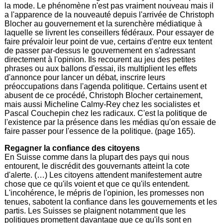
la mode. Le phénomène n'est pas vraiment nouveau mais il
a l'apparence de la nouveauté depuis l'arrivée de Christoph
Blocher au gouvernement et la surenchère médiatique à
laquelle se livrent les conseillers fédéraux. Pour essayer de
faire prévaloir leur point de vue, certains d'entre eux tentent
de passer par-dessus le gouvernement en s'adressant
directement à l'opinion. Ils recourent au jeu des petites
phrases ou aux ballons d'essai, ils multiplient les effets
d'annonce pour lancer un débat, inscrire leurs
préoccupations dans l'agenda politique. Certains usent et
abusent de ce procédé, Christoph Blocher certainement,
mais aussi Micheline Calmy-Rey chez les socialistes et
Pascal Couchepin chez les radicaux. C'est la politique de
l'existence par la présence dans les médias qu'on essaie de
faire passer pour l'essence de la politique. (page 165).
Regagner la confiance des citoyens
En Suisse comme dans la plupart des pays qui nous
entourent, le discrédit des gouvernants atteint la cote
d'alerte. (…) Les citoyens attendent manifestement autre
chose que ce qu'ils voient et que ce qu'ils entendent.
L'incohérence, le mépris de l'opinion, les promesses non
tenues, sabotent la confiance dans les gouvernements et les
partis. Les Suisses se plaignent notamment que les
politiques promettent davantage que ce qu'ils sont en