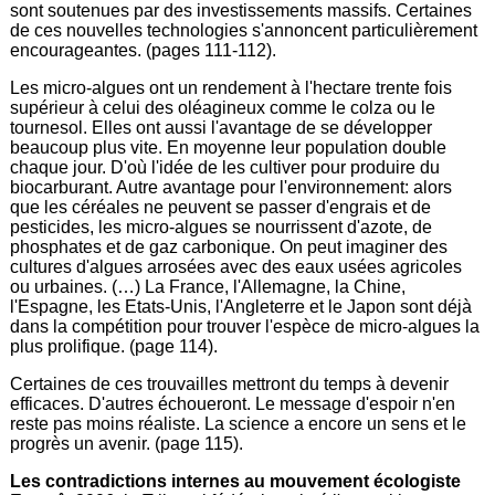
sont soutenues par des investissements massifs. Certaines
de ces nouvelles technologies s'annoncent particulièrement
encourageantes. (pages 111-112).
Les micro-algues ont un rendement à l'hectare trente fois
supérieur à celui des oléagineux comme le colza ou le
tournesol. Elles ont aussi l'avantage de se développer
beaucoup plus vite. En moyenne leur population double
chaque jour. D'où l'idée de les cultiver pour produire du
biocarburant. Autre avantage pour l'environnement: alors
que les céréales ne peuvent se passer d'engrais et de
pesticides, les micro-algues se nourrissent d'azote, de
phosphates et de gaz carbonique. On peut imaginer des
cultures d'algues arrosées avec des eaux usées agricoles
ou urbaines. (…) La France, l'Allemagne, la Chine,
l'Espagne, les Etats-Unis, l'Angleterre et le Japon sont déjà
dans la compétition pour trouver l'espèce de micro-algues la
plus prolifique. (page 114).
Certaines de ces trouvailles mettront du temps à devenir
efficaces. D'autres échoueront. Le message d'espoir n'en
reste pas moins réaliste. La science a encore un sens et le
progrès un avenir. (page 115).
Les contradictions internes au mouvement écologiste