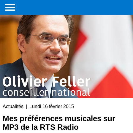
Accueil
Portrait
Interventions
parlementaires
Médias
Livre
Liens
externes
Contact
Actualités | Lundi 16 février 2015
Mes préférences musicales sur
MP3 de la RTS Radio