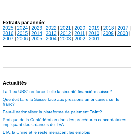
Extraits par année:
2025
|
2024
|
2023
|
2022
|
2021
|
2020
|
2019
|
2018
|
2017
|
2016
|
2015
|
2014
|
2013
|
2012
|
2011
|
2010
|
2009
|
2008
|
2007
|
2006
|
2005
|
2004
|
2003
|
2002
|
2001
Actualités
La "Lex UBS" renforce-t-elle la sécurité financière suisse?
Que doit faire la Suisse face aux pressions américaines sur le
franc?
Faut-il nationaliser la plateforme de paiement Twint?
Pratique de la Confédération dans les procédures concordataires
impliquant des créances de TVA
L’IA, la Chine et le reste menacent les emplois