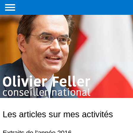
Accueil
Portrait
Interventions
parlementaires
Médias
Livre
Liens
externes
Contact
Les articles sur mes activités
Extraits de l'année 2016