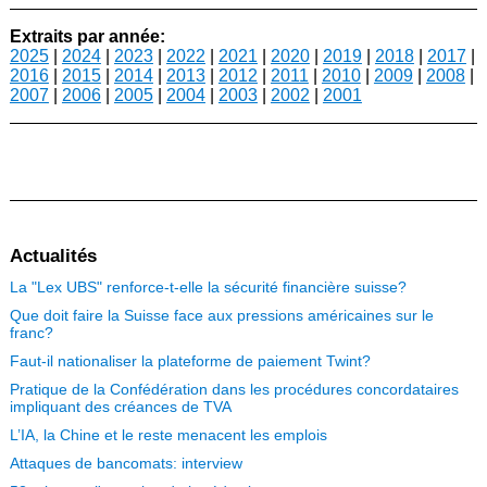
Extraits par année:
2025
|
2024
|
2023
|
2022
|
2021
|
2020
|
2019
|
2018
|
2017
|
2016
|
2015
|
2014
|
2013
|
2012
|
2011
|
2010
|
2009
|
2008
|
2007
|
2006
|
2005
|
2004
|
2003
|
2002
|
2001
Actualités
La "Lex UBS" renforce-t-elle la sécurité financière suisse?
Que doit faire la Suisse face aux pressions américaines sur le
franc?
Faut-il nationaliser la plateforme de paiement Twint?
Pratique de la Confédération dans les procédures concordataires
impliquant des créances de TVA
L’IA, la Chine et le reste menacent les emplois
Attaques de bancomats: interview