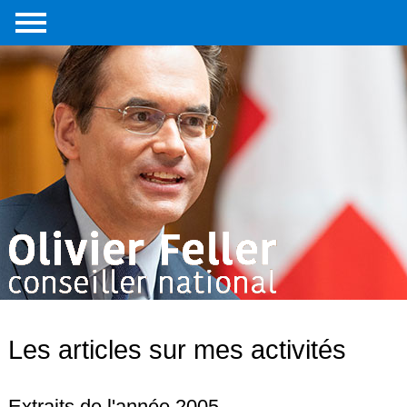
Accueil
Portrait
Interventions
parlementaires
Médias
Livre
Liens
externes
Contact
Les articles sur mes activités
Extraits de l'année 2005