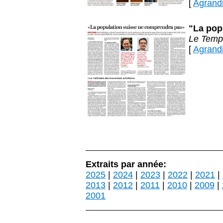
[
Agrandir
"La pop
Le Temp
[
Agrandir
Extraits par année:
2025
|
2024
|
2023
|
2022
|
2021
|
2013
|
2012
|
2011
|
2010
|
2009
|
2001