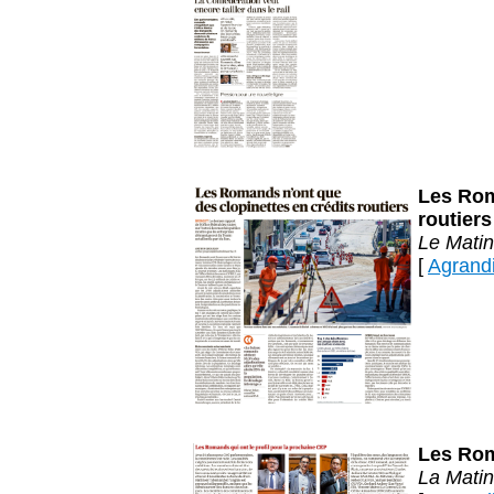
Les Rom
routiers
Le Matin
[
Agrandir
Les Rom
La Matin