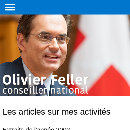
Accueil
Portrait
Interventions
parlementaires
Médias
Livre
Liens
externes
Contact
Les articles sur mes activités
Extraits de l'année 2003